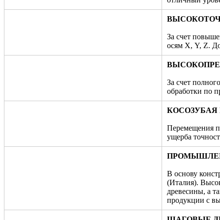
ВЫСОКОТОЧ
За счет повыше
осям Х, Y, Z. 
ВЫСОКОПРЕ
За счет полног
обработки по п
КОСОЗУБАЯ 
Перемещения по
ущерба точност
ПРОМЫШЛЕННЫ
В основу конс
(Италия). Высо
древесины, а т
продукции с вы
ШАГОВЫЕ ДВ