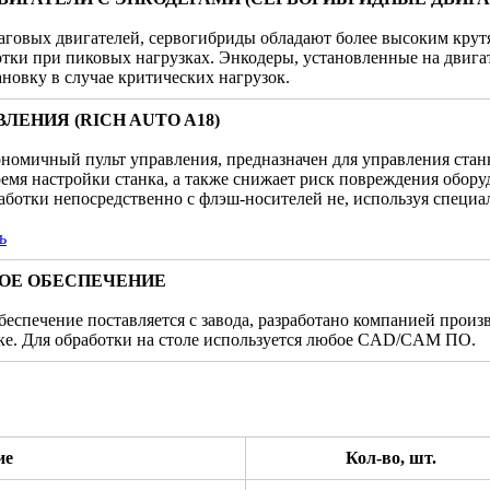
аговых двигателей, сервогибриды обладают более высоким крут
тки при пиковых нагрузках. Энкодеры, установленные на двига
новку в случае критических нагрузок.
ЛЕНИЯ (RICH AUTO A18)
номичный пульт управления, предназначен для управления станк
ремя настройки станка, а также снижает риск повреждения обору
ботки непосредственно с флэш-носителей не, используя специ
ь
ОЕ ОБЕСПЕЧЕНИЕ
еспечение поставляется с завода, разработано компанией произ
ке. Для обработки на столе используется любое CAD/CAM ПО.
ие
Кол-во, шт.