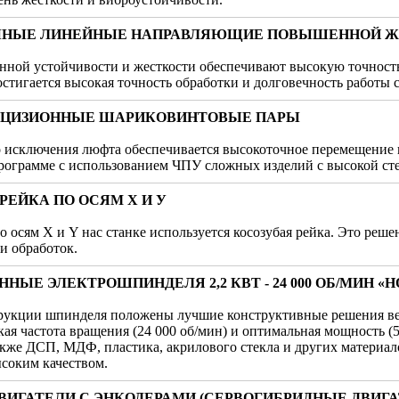
НЫЕ ЛИНЕЙНЫЕ НАПРАВЛЯЮЩИЕ ПОВЫШЕННОЙ Ж
нной устойчивости и жесткости обеспечивают высокую точност
Достигается высокая точность обработки и долговечность работы 
ЦИЗИОННЫЕ ШАРИКОВИНТОВЫЕ ПАРЫ
о исключения люфта обеспечивается высокоточное перемещение 
рограмме с использованием ЧПУ сложных изделий с высокой ст
РЕЙКА ПО ОСЯМ Х И У
 осям Х и Y нас станке используется косозубая рейка. Это реше
и обработок.
Е ЭЛЕКТРОШПИНДЕЛЯ 2,2 КВТ - 24 000 ОБ/МИН «HQD
трукции шпинделя положены лучшие конструктивные решения в
кая частота вращения (24 000 об/мин) и оптимальная мощность (5
акже ДСП, МДФ, пластика, акрилового стекла и других материал
соким качеством.
ИГАТЕЛИ С ЭНКОДЕРАМИ (СЕРВОГИБРИДНЫЕ ДВИГА