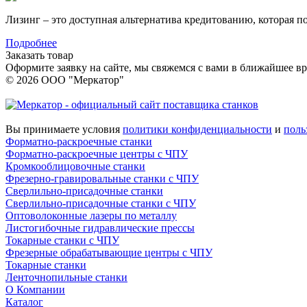
Лизинг – это доступная альтернатива кредитованию, которая п
Подробнее
Заказать товар
Оформите заявку на сайте, мы свяжемся с вами в ближайшее в
© 2026 ООО "Меркатор"
Вы принимаете условия
политики конфиденциальности
и
поль
Форматно-раскроечные станки
Форматно-раскроечные центры с ЧПУ
Кромкооблицовочные cтанки
Фрезерно-гравировальные станки с ЧПУ
Сверлильно-присадочные станки
Сверлильно-присадочные станки с ЧПУ
Оптоволоконные лазеры по металлу
Листогибочные гидравлические прессы
Токарные станки с ЧПУ
Фрезерные обрабатывающие центры с ЧПУ
Токарные станки
Ленточнопильные станки
О Компании
Каталог