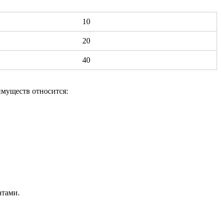
10
20
40
имуществ относится:
атами.