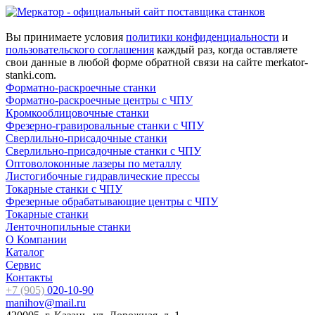
Вы принимаете условия
политики конфиденциальности
и
пользовательского соглашения
каждый раз, когда оставляете
свои данные в любой форме обратной связи на сайте merkator-
stanki.com.
Форматно-раскроечные станки
Форматно-раскроечные центры с ЧПУ
Кромкооблицовочные cтанки
Фрезерно-гравировальные станки с ЧПУ
Сверлильно-присадочные станки
Сверлильно-присадочные станки с ЧПУ
Оптоволоконные лазеры по металлу
Листогибочные гидравлические прессы
Токарные станки с ЧПУ
Фрезерные обрабатывающие центры с ЧПУ
Токарные станки
Ленточнопильные станки
О Компании
Каталог
Сервис
Контакты
+7 (905)
020-10-90
manihov@mail.ru