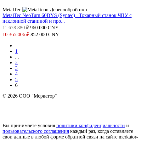
MetalTec
Деревообработка
MetalTec NeoTurn 60DYS (Syntec) - Токарный станок ЧПУ с
наклонной станиной и про...
11 678 880 ₽
960 000 CNY
10 365 006 ₽
852 000 CNY
1
...
2
3
4
5
6
© 2026 ООО "Меркатор"
Вы принимаете условия
политики конфиденциальности
и
пользовательского соглашения
каждый раз, когда оставляете
свои данные в любой форме обратной связи на сайте merkator-