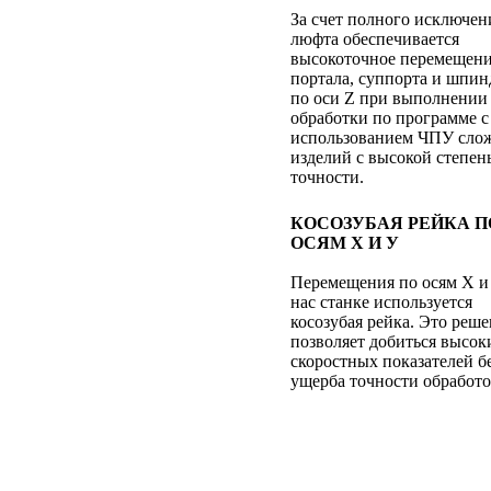
За счет полного исключен
люфта обеспечивается
высокоточное перемещен
портала, суппорта и шпин
по оси Z при выполнении
обработки по программе с
использованием ЧПУ сло
изделий с высокой степен
точности.
КОСОЗУБАЯ РЕЙКА П
ОСЯМ Х И У
Перемещения по осям Х и
нас станке используется
косозубая рейка. Это реш
позволяет добиться высок
скоростных показателей б
ущерба точности обработо