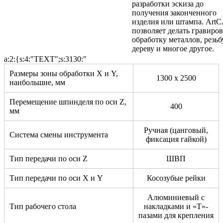
разработки эскиза до
получения законченного
изделия или штампа. Art
позволяет делать гравиров
обработку металлов, резьб
дереву и многое другое.
a:2:{s:4:"TEXT";s:3130:"
Размеры зоны обработки X и Y,
1300 х 2500
наибольшие, мм
Перемещение шпинделя по оси Z,
400
мм
Ручная (цанговый,
Система смены инструмента
фиксация гайкой)
Тип передачи по оси Z
ШВП
Тип передачи по оси X и Y
Косозубые рейки
Алюминиевый с
Тип рабочего стола
накладками и «Т»-
пазами для крепления