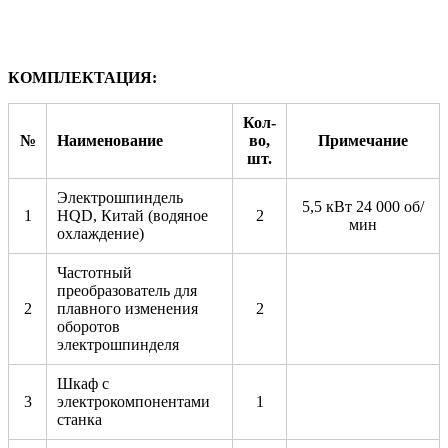
КОМПЛЕКТАЦИЯ:
Кол-
№
Наименование
во,
Примечание
шт.
Электрошпиндель
5,5 кВт 24 000 об/
1
HQD, Китай (водяное
2
мин
охлаждение)
Частотный
преобразователь для
2
плавного изменения
2
оборотов
электрошпинделя
Шкаф с
3
электрокомпонентами
1
станка