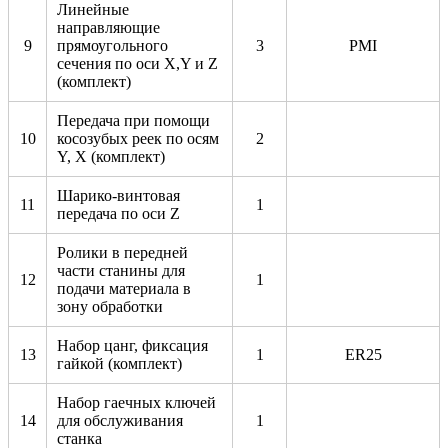
Линейные
направляющие
9
прямоугольного
3
PMI
сечения по оси X,Y и Z
(комплект)
Передача при помощи
10
косозубых реек по осям
2
Y, X (комплект)
Шарико-винтовая
11
1
передача по оси Z
Ролики в передней
части станины для
12
1
подачи материала в
зону обработки
Набор цанг, фиксация
13
1
ER25
гайкой (комплект)
Набор гаечных ключей
14
для обслуживания
1
станка