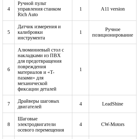
Ручной пульт
4
управления станком
1
A11 version
Rich Auto
Датчик измерения и
Ручное
5
калибровки
1
позиционирование
инструмента
Алюминиевый стол c
накладками из ПВХ
для предотвращения
повреждения
6
1
материалов и «T-
пазами» для
механической
фиксации деталей
Драйверы шаговых
7
4
LeadShine
двигателей
Шаговые
8
электродвигатели
4
CW-Motors
осевого перемещения