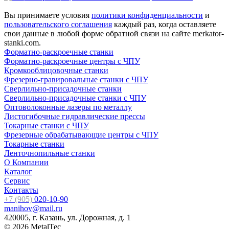
Вы принимаете условия
политики конфиденциальности
и
пользовательского соглашения
каждый раз, когда оставляете
свои данные в любой форме обратной связи на сайте merkator-
stanki.com.
Форматно-раскроечные станки
Форматно-раскроечные центры с ЧПУ
Кромкооблицовочные cтанки
Фрезерно-гравировальные станки с ЧПУ
Сверлильно-присадочные станки
Сверлильно-присадочные станки с ЧПУ
Оптоволоконные лазеры по металлу
Листогибочные гидравлические прессы
Токарные станки с ЧПУ
Фрезерные обрабатывающие центры с ЧПУ
Токарные станки
Ленточнопильные станки
О Компании
Каталог
Сервис
Контакты
+7 (905)
020-10-90
manihov@mail.ru
420005, г. Казань, ул. Дорожная, д. 1
© 2026 MetalTec