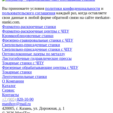
Вы принимаете условия
политики конфиденциальности
и
пользовательского соглашения
каждый раз, когда оставляете
свои данные в любой форме обратной связи на сайте merkator-
stanki.com.
Форматно-раскроечные станки
Форматно-раскроечные центры с ЧПУ
Кромкооблицовочные cтанки
Фрезерно-гравировальные станки с ЧПУ
Сверлильно-присадочные станки
Сверлильно-присадочные станки с ЧПУ
Оптоволоконные лазеры по металлу
Листогибочные гидравлические прессы
Токарные станки с ЧПУ
Фрезерные обрабатывающие центры с ЧПУ
Токарные станки
Ленточнопильные станки
О Компании
Каталог
Сервис
Контакты
+7 (905)
020-10-90
manihov@mail.ru
420005, г. Казань, ул. Дорожная, д. 1
© 2026 MetalTec