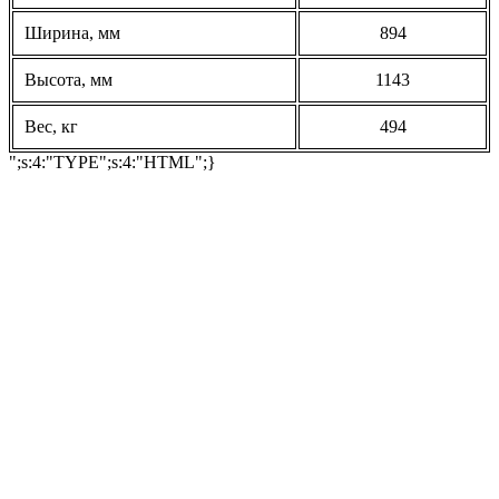
Ширина, мм
894
Высота, мм
1143
Вес, кг
494
";s:4:"TYPE";s:4:"HTML";}