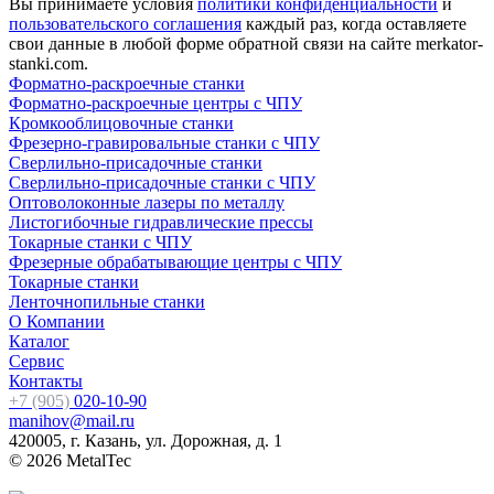
Вы принимаете условия
политики конфиденциальности
и
пользовательского соглашения
каждый раз, когда оставляете
свои данные в любой форме обратной связи на сайте merkator-
stanki.com.
Форматно-раскроечные станки
Форматно-раскроечные центры с ЧПУ
Кромкооблицовочные cтанки
Фрезерно-гравировальные станки с ЧПУ
Сверлильно-присадочные станки
Сверлильно-присадочные станки с ЧПУ
Оптоволоконные лазеры по металлу
Листогибочные гидравлические прессы
Токарные станки с ЧПУ
Фрезерные обрабатывающие центры с ЧПУ
Токарные станки
Ленточнопильные станки
О Компании
Каталог
Сервис
Контакты
+7 (905)
020-10-90
manihov@mail.ru
420005, г. Казань, ул. Дорожная, д. 1
© 2026 MetalTec